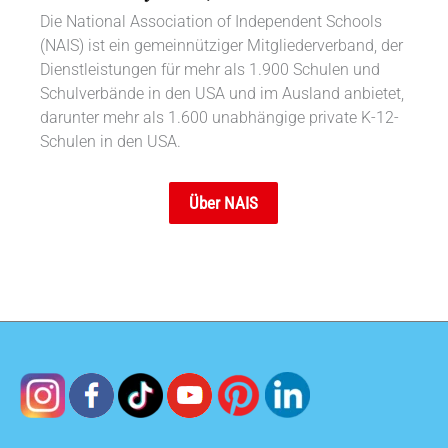
Die National Association of Independent Schools
(NAIS) ist ein gemeinnütziger Mitgliederverband, der
Dienstleistungen für mehr als 1.900 Schulen und
Schulverbände in den USA und im Ausland anbietet,
darunter mehr als 1.600 unabhängige private K-12-
Schulen in den USA.
Über NAIS