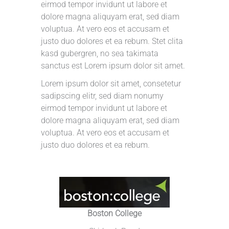
eirmod tempor invidunt ut labore et
dolore magna aliquyam erat, sed diam
voluptua. At vero eos et accusam et
justo duo dolores et ea rebum. Stet clita
kasd gubergren, no sea takimata
sanctus est Lorem ipsum dolor sit amet.
Lorem ipsum dolor sit amet, consetetur
sadipscing elitr, sed diam nonumy
eirmod tempor invidunt ut labore et
dolore magna aliquyam erat, sed diam
voluptua. At vero eos et accusam et
justo duo dolores et ea rebum.
Boston College