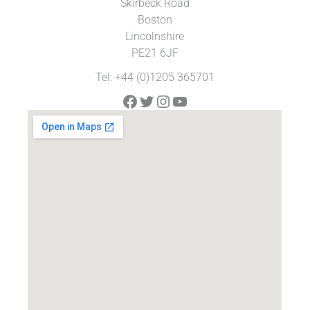
Skirbeck Road
Boston
Lincolnshire
PE21 6JF
Tel: +44 (0)1205 365701
Facebook
Twitter
Instagram
YouTube