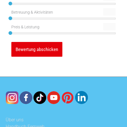
Betreuung & Aktivitäten
Preis & Leistung
Über uns
Handbuch Fernweh