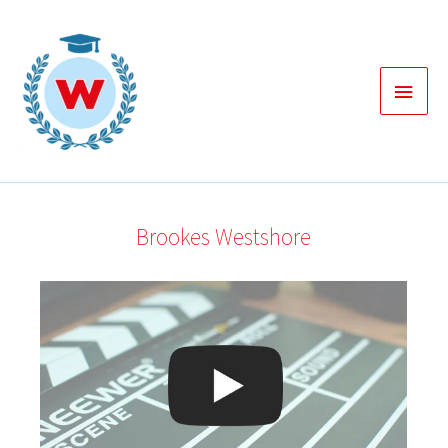
Zum
Inhalt
springen
Haup
Brookes Westshore