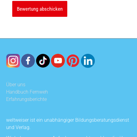
Über uns
Handbuch Fernweh
Erfahrungsberichte
weltweiser ist ein unabhängiger Bildungsberatungsdienst
und Verlag.