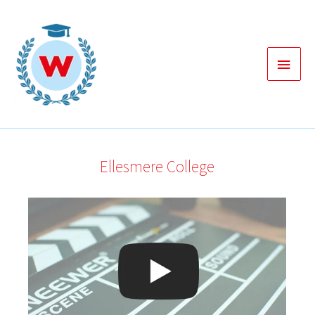
Zum
Inhalt
springen
Haup
Ellesmere College