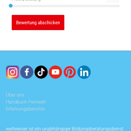
Über uns
Handbuch Fernweh
Erfahrungsberichte
weltweiser ist ein unabhängiger Bildungsberatungsdienst