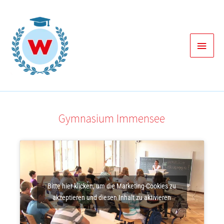
Zum
Inhalt
springen
Haup
Gymnasium Immensee
Bitte hier klicken, um die Marketing-Cookies zu
akzeptieren und diesen Inhalt zu aktivieren