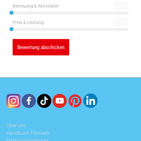
Betreuung & Aktivitäten
Preis & Leistung
Über uns
Handbuch Fernweh
Erfahrungsberichte