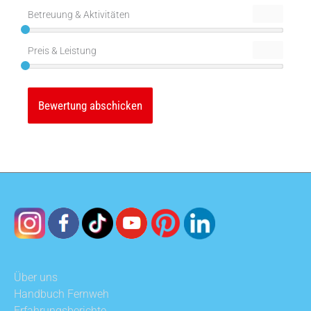
Betreuung & Aktivitäten
Preis & Leistung
Über uns
Handbuch Fernweh