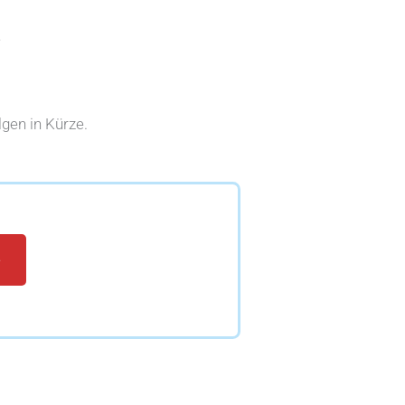
e
gen in Kürze.
e