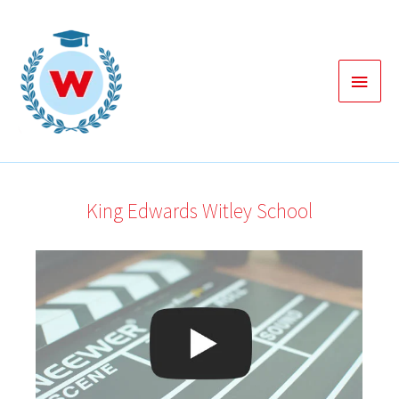
Zum
Inhalt
springen
Haup
King Edwards Witley School