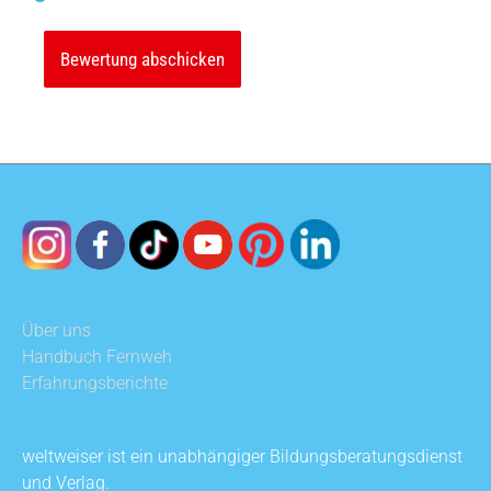
Über uns
Handbuch Fernweh
Erfahrungsberichte
weltweiser ist ein unabhängiger Bildungsberatungsdienst
und Verlag.