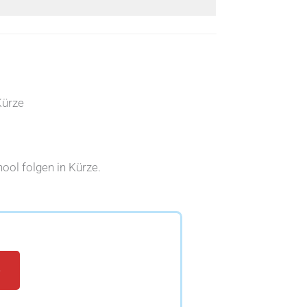
Kürze
ool folgen in Kürze.
e