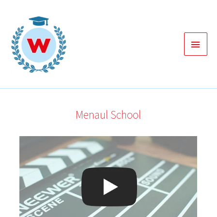
Zum
Inhalt
springen
Haup
Menaul School