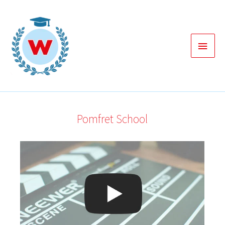
Zum
Inhalt
springen
Haup
Pomfret School