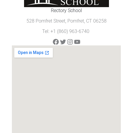
Rectory School
528 Pomfret Street, Pomfret, CT 06258
Tel: +1 (860) 963-6740
Facebook
Twitter
Instagram
YouTube