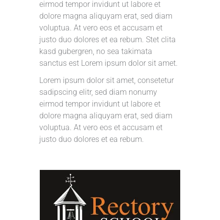
eirmod tempor invidunt ut labore et
dolore magna aliquyam erat, sed diam
voluptua. At vero eos et accusam et
justo duo dolores et ea rebum. Stet clita
kasd gubergren, no sea takimata
sanctus est Lorem ipsum dolor sit amet.
Lorem ipsum dolor sit amet, consetetur
sadipscing elitr, sed diam nonumy
eirmod tempor invidunt ut labore et
dolore magna aliquyam erat, sed diam
voluptua. At vero eos et accusam et
justo duo dolores et ea rebum.