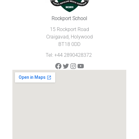
Rockport School
15 Rockport Road
Craigavad, Holywood
BT18 0DD
Tel: +44 2890428372
Facebook
Twitter
Instagram
YouTube