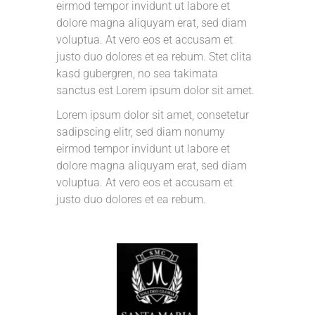
eirmod tempor invidunt ut labore et
dolore magna aliquyam erat, sed diam
voluptua. At vero eos et accusam et
justo duo dolores et ea rebum. Stet clita
kasd gubergren, no sea takimata
sanctus est Lorem ipsum dolor sit amet.
Lorem ipsum dolor sit amet, consetetur
sadipscing elitr, sed diam nonumy
eirmod tempor invidunt ut labore et
dolore magna aliquyam erat, sed diam
voluptua. At vero eos et accusam et
justo duo dolores et ea rebum.