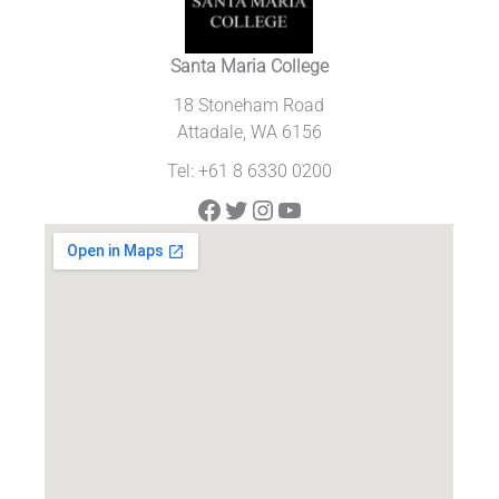
Santa Maria College
18 Stoneham Road
Attadale, WA 6156
Tel: +61 8 6330 0200
Facebook
Twitter
Instagram
YouTube