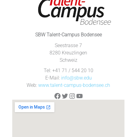
SBW Talent-Campus Bodensee
Seestrasse 7
8280 Kreuzlingen
Schweiz
Tel: +41 71 / 544 20 10
E-Mail:
info@sbw.edu
Web:
www.talent-campus-bodensee.ch
Facebook
Twitter
Instagram
YouTube