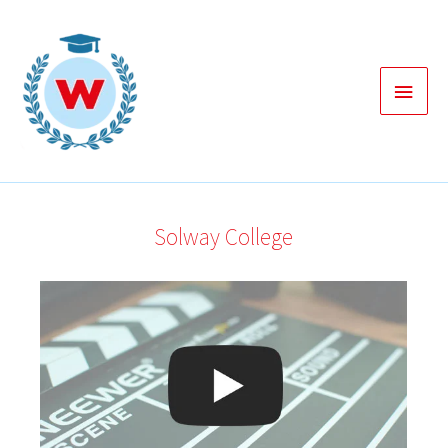
Zum
Inhalt
springen
Haup
Solway College