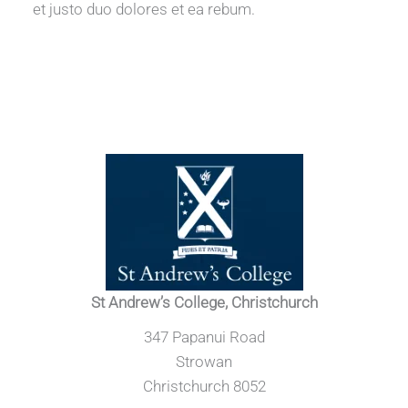
et justo duo dolores et ea rebum.
St Andrew’s College, Christchurch
347 Papanui Road
Strowan
Christchurch 8052