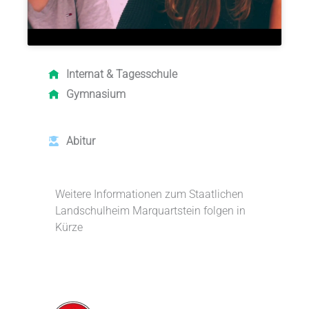
Internat &
Tagesschule
Gymnasium
Abitur
Weitere Informationen zum Staatlichen
Landschulheim Marquartstein folgen in
Kürze