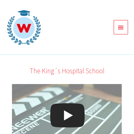
Zum
Inhalt
springen
Haup
The King´s Hospital School