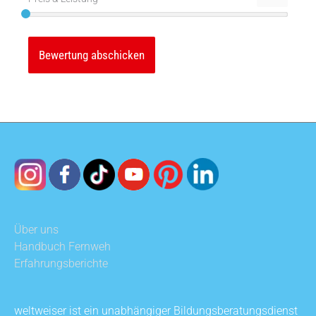
Über uns
Handbuch Fernweh
Erfahrungsberichte
weltweiser ist ein unabhängiger Bildungsberatungsdienst