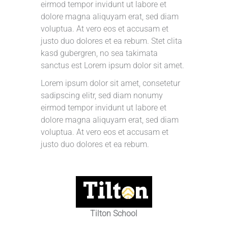
eirmod tempor invidunt ut labore et
dolore magna aliquyam erat, sed diam
voluptua. At vero eos et accusam et
justo duo dolores et ea rebum. Stet clita
kasd gubergren, no sea takimata
sanctus est Lorem ipsum dolor sit amet.
Lorem ipsum dolor sit amet, consetetur
sadipscing elitr, sed diam nonumy
eirmod tempor invidunt ut labore et
dolore magna aliquyam erat, sed diam
voluptua. At vero eos et accusam et
justo duo dolores et ea rebum.
Tilton School