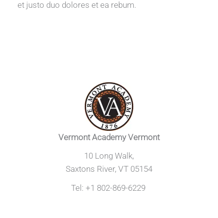
et justo duo dolores et ea rebum.
Vermont Academy Vermont
10 Long Walk,
Saxtons River, VT 05154
Tel: +1 802-869-6229