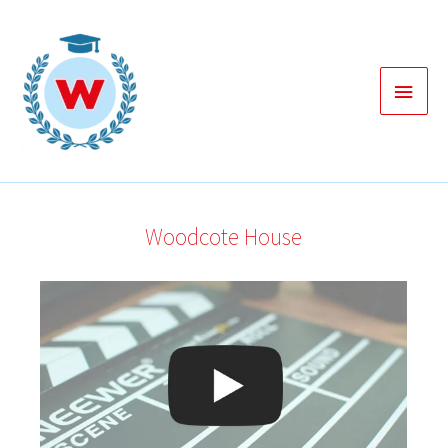
Zum
Inhalt
springen
Haup
Woodcote House